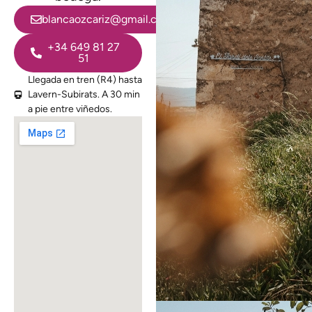
blancaozcariz@gmail.com
+34 649 81 27
51
Llegada en tren (R4) hasta
Lavern-Subirats. A 30 min
a pie entre viñedos.​