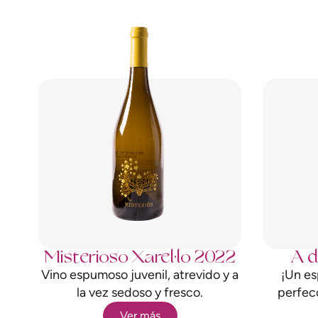
Misterioso Xarel·lo 2022
A d
Vino espumoso juvenil, atrevido y a
¡Un es
la vez sedoso y fresco.
perfec
Ver más