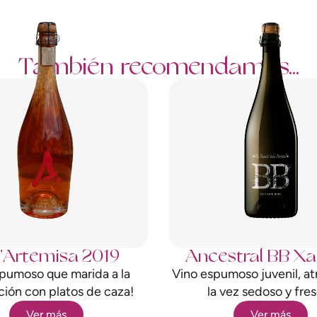
También recomendamos...
’Artemisa 2019
Ancestral BB Xa
pumoso que marida a la
Vino espumoso juvenil, at
ción con platos de caza!
la vez sedoso y fre
Ver más
Ver más